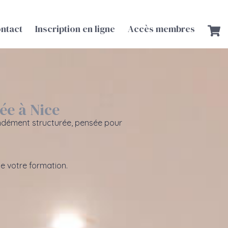
ntact
Inscription en ligne
Accès membres
ée à Nice
ndément structurée, pensée pour
de votre formation.