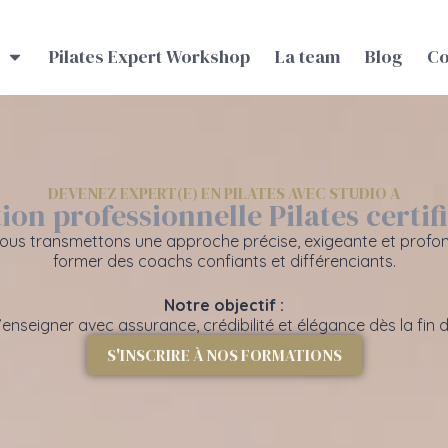
Pilates Expert Workshop
La team
Blog
Co
DEVENEZ EXPERT(E) EN PILATES AVEC STUDIO A
on professionnelle Pilates certifi
vous transmettons une approche précise, exigeante et profo
former des coachs confiants et différenciants.
Notre objectif :
nseigner avec assurance, crédibilité et élégance dès la fin 
S'INSCRIRE À NOS FORMATIONS