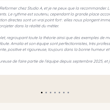
ent enrichissante. En tant que débutant en tant que coach en 
nt et en toute confiance.
rt : toujours disponible, à l’écoute et très précise dans ses 
ilieu m’ont rassuré du début à la fin. Une formation que je 