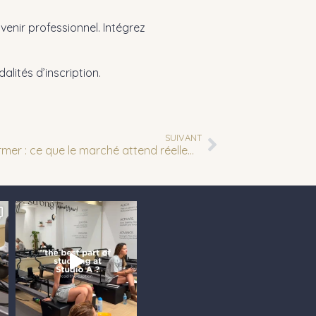
enir professionnel. Intégrez
lités d’inscription.
SUIVANT
Devenir coach de Pilates Reformer : ce que le marché attend réellement